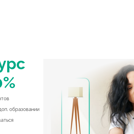
урс
0%
нтов
доп. образовании
ваться